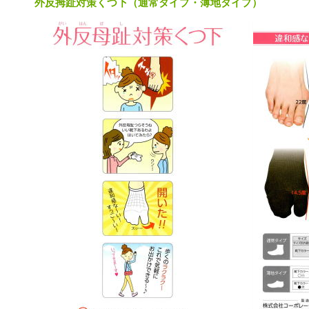
外反拇趾対策くつ下（通常タイプ・薄地タイプ）